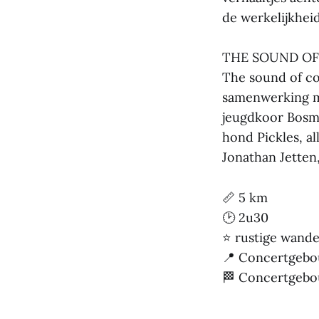
de werkelijkheid
THE SOUND OF
The sound of co
samenwerking m
jeugdkoor Bosm
hond Pickles, a
Jonathan Jetten
📏 5 km
🕑 2u30
⭐ rustige wande
📍 Concertgeb
🏁 Concertgeb