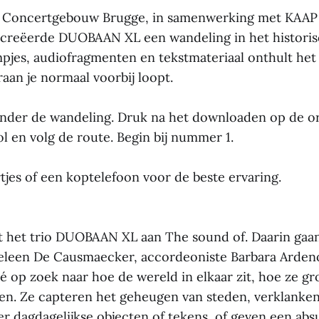
n Concertgebouw Brugge, in samenwerking met KAAP
creëerde DUOBAAN XL een wandeling in het historis
pjes, audiofragmenten en tekstmateriaal onthult het 
aan je normaal voorbij loopt.
nder de wandeling. Druk na het downloaden op de o
l en volg de route. Begin bij nummer 1.
tjes of een koptelefoon voor de beste ervaring.
t het trio DUOBAAN XL aan The sound of. Daarin gaa
leen De Causmaecker, accordeoniste Barbara Ardenoi
 op zoek naar hoe de wereld in elkaar zit, hoe ze gr
en. Ze capteren het geheugen van steden, verklanken
er dagdagelijkse objecten of tekens, of geven een abs