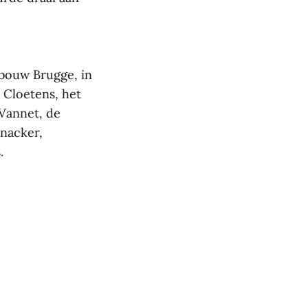
ebouw Brugge, in
Cloetens, het
Vannet, de
anacker,
.