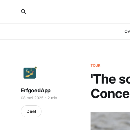
Ove
TOUR
'The s
Conce
ErfgoedApp
08 mei 2025
2 min
Deel