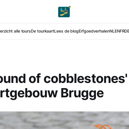
rzicht alle tours
De tourkaart
Lees de blog
Erfgoedverhalen
NL
EN
FR
D
ound of cobblestones'
rtgebouw Brugge