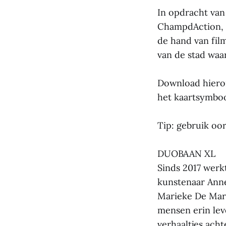
In opdracht va
ChampdAction, 
de hand van film
van de stad waar
Download hiero
het kaartsymboo
Tip: gebruik oor
DUOBAAN XL
Sinds 2017 werk
kunstenaar Anne
Marieke De Maré
mensen erin lev
verhaaltjes acht