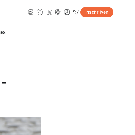
Inschrijven
E
ES
 -