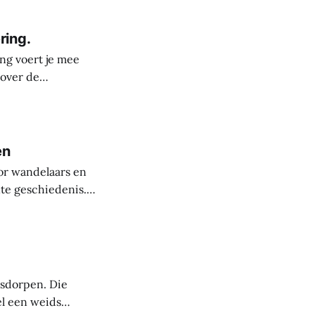
ring.
ng voert je mee
 over de
derste plekken in
rele rijkdom van
s
en
or wandelaars en
nte geschiedenis.
uit de steentijd.
paanse periode
asdorpen. Die
el een weids