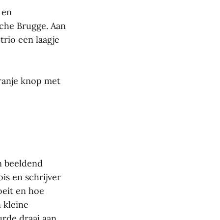
 en
che Brugge. Aan
trio een laagje
ranje knop met
n beeldend
s en schrijver
oeit en hoe
 kleine
urde draai aan