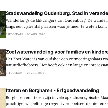
Stadswandeling Oudenburg. Stad in verande
Wandel langs de blikvangers van Oudenburg. De wandeli
langs een vijftiental plaatsen waar je meer te weten komt
geschiedenis, weetjes en toekomstplannen van de bijzon
ERFGOEDAPP
06 AUG. 2026
het historische centrum. Laat je verrassen door de cultu
Oudenburg, haar gebouwen, mensen en tradities. Tijden
Zoetwaterwandeling voor families en kinder
Het Zoet Water is van oudsher een ontmoetingsplaats vo
natuurliefhebbers. Het heeft ook een lange en interessa
Hier werden sporen gevonden van bewoning en landbouw 
ERFGOEDAPP
28 JUL. 2026
In de middeleeuwen was er een waterburcht en in de S
werd die burcht grondig verbouwd naar Spaanse
Itteren en Borgharen - Erfgoedwandeling
Borgharen en Itteren zijn in vele opzichten typische Ma
prachtige, wispelturige regenrivier boetseerde niet enk