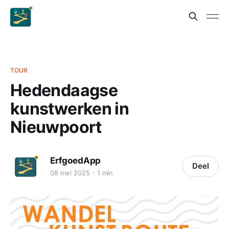
TOUR
Hedendaagse
kunstwerken in
Nieuwpoort
ErfgoedApp
Deel
08 mei 2025
1 min