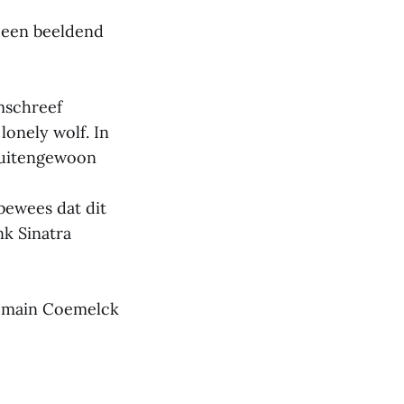
 een beeldend
omschreef
 lonely wolf. In
 buitengewoon
bewees dat dit
nk Sinatra
Romain Coemelck