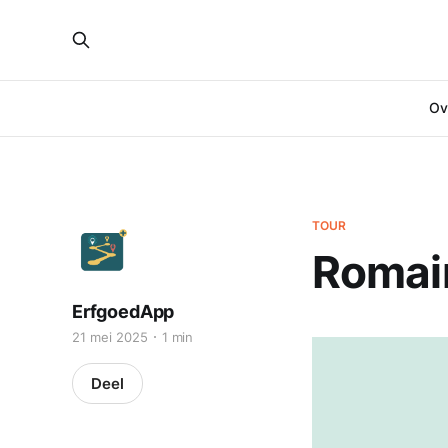
Ove
TOUR
Romai
ErfgoedApp
21 mei 2025
1 min
Deel