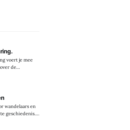
ring.
ng voert je mee
 over de
derste plekken in
rele rijkdom van
s
en
or wandelaars en
nte geschiedenis.
uit de steentijd.
paanse periode