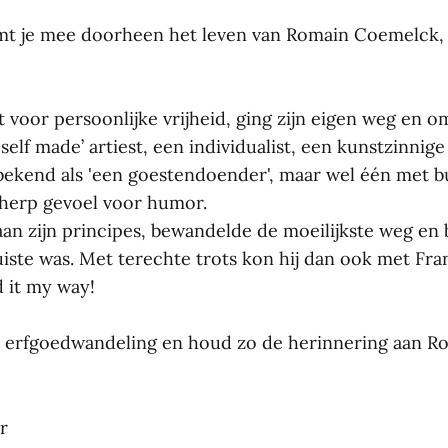
mt je mee doorheen het leven van Romain Coemelck,
t voor persoonlijke vrijheid, ging zijn eigen weg en 
‘self made’ artiest, een individualist, een kunstzinnige
 bekend als 'een goestendoender', maar wel één met
cherp gevoel voor humor.
aan zijn principes, bewandelde de moeilijkste weg en 
juiste was. Met terechte trots kon hij dan ook met Fra
d it my way!
e erfgoedwandeling en houd zo de herinnering aan 
r