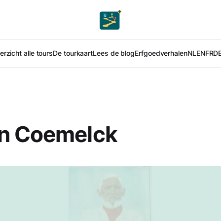
rzicht alle tours
De tourkaart
Lees de blog
Erfgoedverhalen
NL
EN
FR
D
n Coemelck