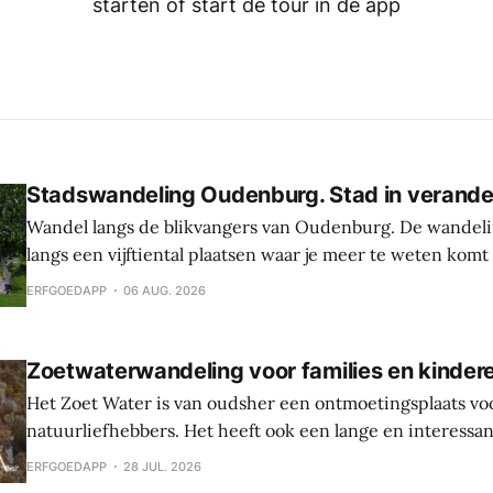
starten of start de tour in de app
Stadswandeling Oudenburg. Stad in verande
Wandel langs de blikvangers van Oudenburg. De wandeli
langs een vijftiental plaatsen waar je meer te weten komt
geschiedenis, weetjes en toekomstplannen van de bijzon
ERFGOEDAPP
06 AUG. 2026
het historische centrum. Laat je verrassen door de cultu
Oudenburg, haar gebouwen, mensen en tradities. Tijden
Zoetwaterwandeling voor families en kinder
Het Zoet Water is van oudsher een ontmoetingsplaats vo
natuurliefhebbers. Het heeft ook een lange en interessa
Hier werden sporen gevonden van bewoning en landbouw 
ERFGOEDAPP
28 JUL. 2026
In de middeleeuwen was er een waterburcht en in de S