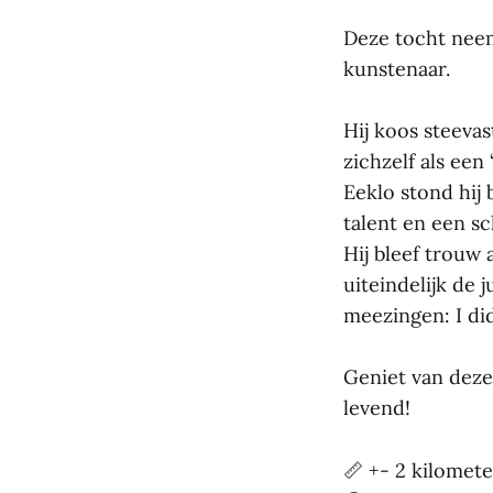
Deze tocht nee
kunstenaar.
Hij koos steevas
zichzelf als een 
Eeklo stond hij
talent en een s
Hij bleef trouw 
uiteindelijk de 
meezingen: I di
Geniet van dez
levend!
📏 +- 2 kilomete