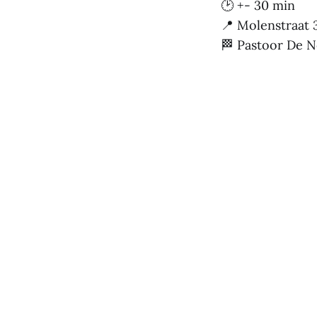
🕑 +- 30 min
📍 Molenstraat 
🏁 Pastoor De N