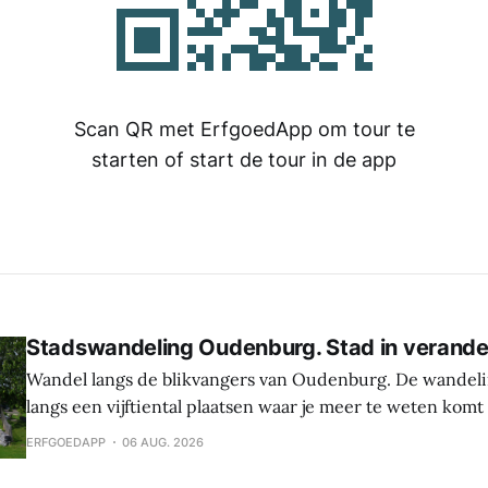
Scan QR met ErfgoedApp om tour te
starten of start de tour in de app
Stadswandeling Oudenburg. Stad in verande
Wandel langs de blikvangers van Oudenburg. De wandeli
langs een vijftiental plaatsen waar je meer te weten komt
geschiedenis, weetjes en toekomstplannen van de bijzon
ERFGOEDAPP
06 AUG. 2026
het historische centrum. Laat je verrassen door de cultu