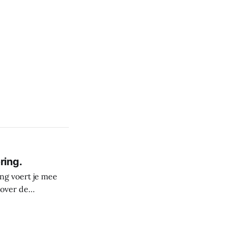
ring.
ng voert je mee
 over de
derste plekken in
rele rijkdom van