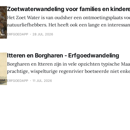
Oudenburg, haar gebouwen, mensen en tradities. Tijden
Zoetwaterwandeling voor families en kinder
Het Zoet Water is van oudsher een ontmoetingsplaats vo
natuurliefhebbers. Het heeft ook een lange en interessa
Hier werden sporen gevonden van bewoning en landbouw 
ERFGOEDAPP
28 JUL. 2026
In de middeleeuwen was er een waterburcht en in de S
werd die burcht grondig verbouwd naar Spaanse
Itteren en Borgharen - Erfgoedwandeling
Borgharen en Itteren zijn in vele opzichten typische Ma
prachtige, wispelturige regenrivier boetseerde niet enk
landschap, maar gaf ook mee vorm aan de levens van de
ERFGOEDAPP
11 JUL. 2026
vruchtbare oevers tot hun thuis maakten. Beide dorpen ontstonden tijdens
de middeleeuwen, maar archeologische vondsten tonen 