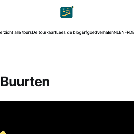
rzicht alle tours
De tourkaart
Lees de blog
Erfgoedverhalen
NL
EN
FR
D
 Buurten