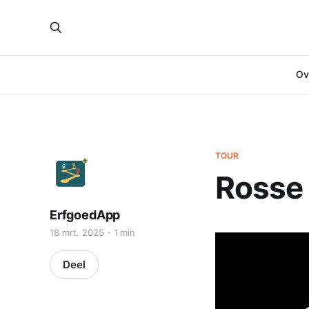
Ove
TOUR
Rosse
ErfgoedApp
18 mrt. 2025
1 min
Deel