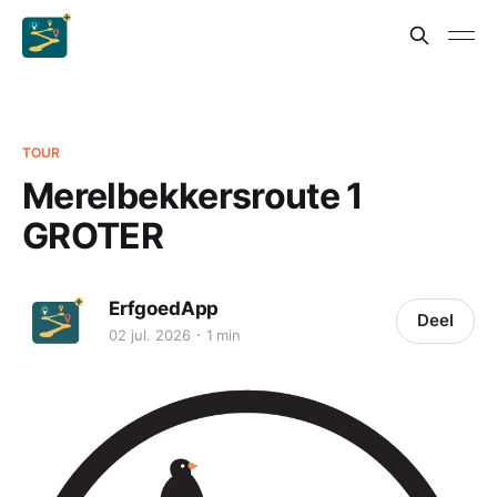
TOUR
Merelbekkersroute 1
GROTER
ErfgoedApp
Deel
02 jul. 2026
1 min