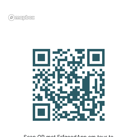
Scan QR met ErfgoedApp om tour te